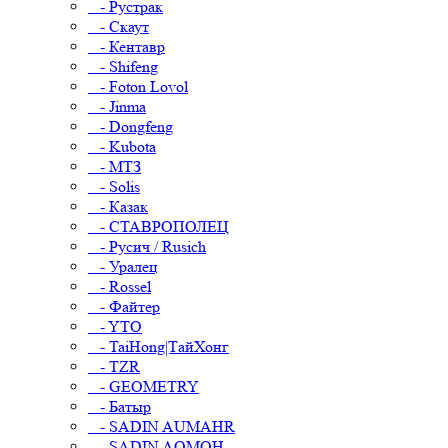
- Рустрак
- Скаут
- Кентавр
- Shifeng
- Foton Lovol
- Jinma
- Dongfeng
- Kubota
- МТЗ
- Solis
- Казак
- СТАВРОПОЛЕЦ
- Русич / Rusich
- Уралец
- Rossel
- Файтер
- YTO
- TaiHong|ТайХонг
- TZR
- GEOMETRY
- Батыр
- SADIN AUMAHR
- SADIN AOMOH