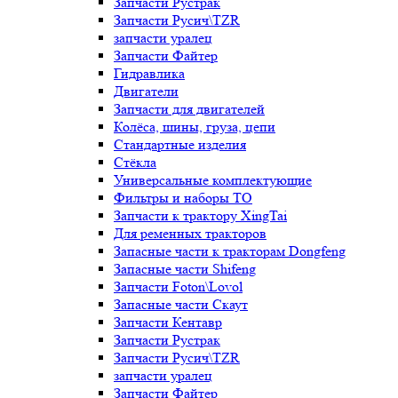
Запчасти Рустрак
Запчасти Русич\TZR
запчасти уралец
Запчасти Файтер
Гидравлика
Двигатели
Запчасти для двигателей
Колёса, шины, груза, цепи
Стандартные изделия
Стёкла
Универсальные комплектующие
Фильтры и наборы ТО
Запчасти к трактору XingTai
Для ременных тракторов
Запасные части к тракторам Dongfeng
Запасные части Shifeng
Запчасти Foton\Lovol
Запасные части Скаут
Запчасти Кентавр
Запчасти Рустрак
Запчасти Русич\TZR
запчасти уралец
Запчасти Файтер