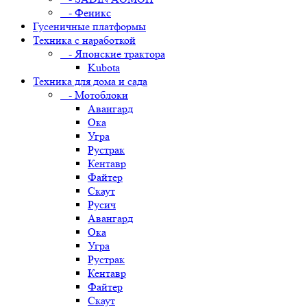
- Феникс
Гусеничные платформы
Техника с наработкой
- Японские трактора
Kubota
Техника для дома и сада
- Мотоблоки
Авангард
Ока
Угра
Рустрак
Кентавр
Файтер
Скаут
Русич
Авангард
Ока
Угра
Рустрак
Кентавр
Файтер
Скаут