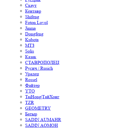
Скаут
Кентавр
Shifeng
Foton Lovol
Jinma
Dongfeng
Kubota
МТЗ
Solis
Казак
СТАВРОПОЛЕЦ
Русич / Rusich
Уралец
Rossel
Файтер
YTO
TaiHong|ТайХонг
TZR
GEOMETRY
Батыр
SADIN AUMAHR
SADIN AOMOH