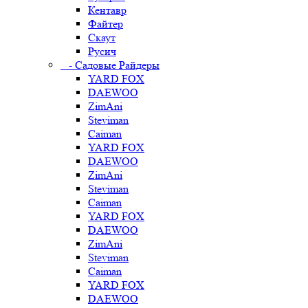
Кентавр
Файтер
Скаут
Русич
- Садовые Райдеры
YARD FOX
DAEWOO
ZimAni
Steviman
Caiman
YARD FOX
DAEWOO
ZimAni
Steviman
Caiman
YARD FOX
DAEWOO
ZimAni
Steviman
Caiman
YARD FOX
DAEWOO