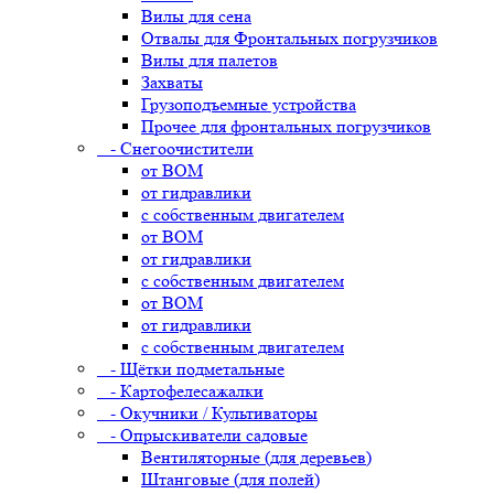
Вилы для сена
Отвалы для Фронтальных погрузчиков
Вилы для палетов
Захваты
Грузоподъемные устройства
Прочее для фронтальных погрузчиков
- Снегоочистители
от ВОМ
от гидравлики
с собственным двигателем
от ВОМ
от гидравлики
с собственным двигателем
от ВОМ
от гидравлики
с собственным двигателем
- Щётки подметальные
- Картофелесажалки
- Окучники / Культиваторы
- Опрыскиватели садовые
Вентиляторные (для деревьев)
Штанговые (для полей)