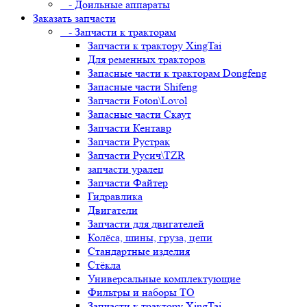
- Доильные аппараты
Заказать запчасти
- Запчасти к тракторам
Запчасти к трактору XingTai
Для ременных тракторов
Запасные части к тракторам Dongfeng
Запасные части Shifeng
Запчасти Foton\Lovol
Запасные части Скаут
Запчасти Кентавр
Запчасти Рустрак
Запчасти Русич\TZR
запчасти уралец
Запчасти Файтер
Гидравлика
Двигатели
Запчасти для двигателей
Колёса, шины, груза, цепи
Стандартные изделия
Стёкла
Универсальные комплектующие
Фильтры и наборы ТО
Запчасти к трактору XingTai