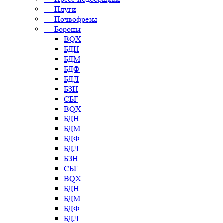
- Плуги
- Почвофрезы
- Бороны
BQX
БДН
БДМ
БДФ
БДЛ
БЗН
СБГ
BQX
БДН
БДМ
БДФ
БДЛ
БЗН
СБГ
BQX
БДН
БДМ
БДФ
БДЛ