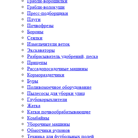
Грабли-ворошилки
Грабли-волокуши
Пресс-подборщики
Плуги
Почвофрезы
Бороны
Сеялки
Измельчители веток
Экскаваторы
Разбрасыватель удобрений, песка
Прицепы
Рассадопосадочные машины
Кормораздатчики
Буры
Поливомоечное оборудование
Пылесосы для уборки улиц
Глубокорыхлители
Жатка
Катки почвообрабатывающие
Комбайны
Уборочные машины
Обмотчики рулонов
Техника для футбольных полей