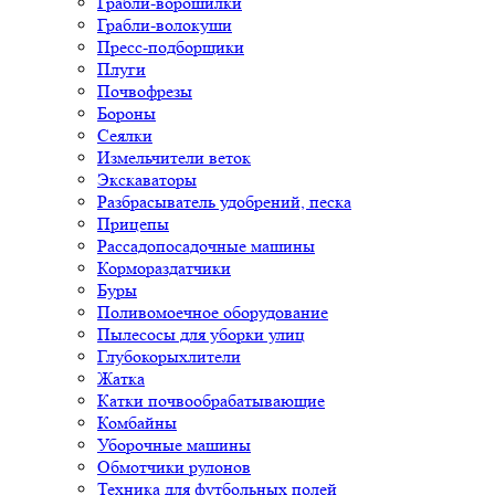
Грабли-ворошилки
Грабли-волокуши
Пресс-подборщики
Плуги
Почвофрезы
Бороны
Сеялки
Измельчители веток
Экскаваторы
Разбрасыватель удобрений, песка
Прицепы
Рассадопосадочные машины
Кормораздатчики
Буры
Поливомоечное оборудование
Пылесосы для уборки улиц
Глубокорыхлители
Жатка
Катки почвообрабатывающие
Комбайны
Уборочные машины
Обмотчики рулонов
Техника для футбольных полей