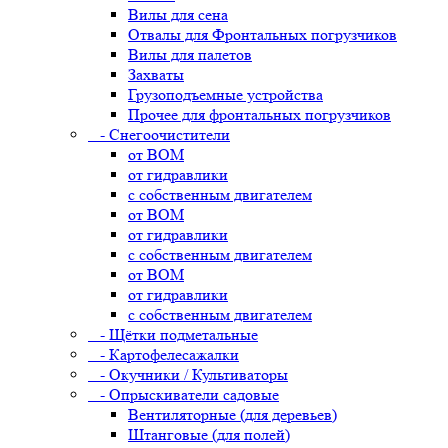
Вилы для сена
Отвалы для Фронтальных погрузчиков
Вилы для палетов
Захваты
Грузоподъемные устройства
Прочее для фронтальных погрузчиков
- Снегоочистители
от ВОМ
от гидравлики
с собственным двигателем
от ВОМ
от гидравлики
с собственным двигателем
от ВОМ
от гидравлики
с собственным двигателем
- Щётки подметальные
- Картофелесажалки
- Окучники / Культиваторы
- Опрыскиватели садовые
Вентиляторные (для деревьев)
Штанговые (для полей)