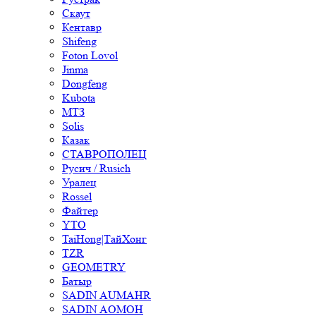
Скаут
Кентавр
Shifeng
Foton Lovol
Jinma
Dongfeng
Kubota
МТЗ
Solis
Казак
СТАВРОПОЛЕЦ
Русич / Rusich
Уралец
Rossel
Файтер
YTO
TaiHong|ТайХонг
TZR
GEOMETRY
Батыр
SADIN AUMAHR
SADIN AOMOH