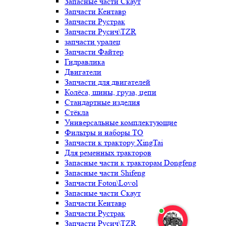
Запасные части Скаут
Запчасти Кентавр
Запчасти Рустрак
Запчасти Русич\TZR
запчасти уралец
Запчасти Файтер
Гидравлика
Двигатели
Запчасти для двигателей
Колёса, шины, груза, цепи
Стандартные изделия
Стёкла
Универсальные комплектующие
Фильтры и наборы ТО
Запчасти к трактору XingTai
Для ременных тракторов
Запасные части к тракторам Dongfeng
Запасные части Shifeng
Запчасти Foton\Lovol
Запасные части Скаут
Запчасти Кентавр
Запчасти Рустрак
Запчасти Русич\TZR