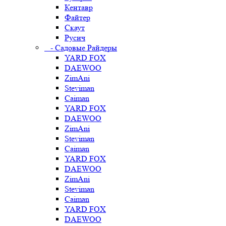
Кентавр
Файтер
Скаут
Русич
- Садовые Райдеры
YARD FOX
DAEWOO
ZimAni
Steviman
Caiman
YARD FOX
DAEWOO
ZimAni
Steviman
Caiman
YARD FOX
DAEWOO
ZimAni
Steviman
Caiman
YARD FOX
DAEWOO