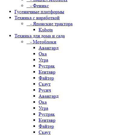
- Феникс
Гусеничные платформы
Техника с наработкой
- Японские трактора
Kubota
Техника для дома и сада
- Мотоблоки
Авангард
Ока
Угра
Рустрак
Кентавр
Файтер
Скаут
Русич
Авангард
Ока
Угра
Рустрак
Кентавр
Файтер
Скаут