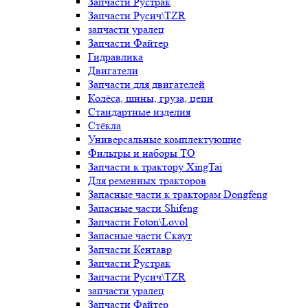
Запчасти Рустрак
Запчасти Русич\TZR
запчасти уралец
Запчасти Файтер
Гидравлика
Двигатели
Запчасти для двигателей
Колёса, шины, груза, цепи
Стандартные изделия
Стёкла
Универсальные комплектующие
Фильтры и наборы ТО
Запчасти к трактору XingTai
Для ременных тракторов
Запасные части к тракторам Dongfeng
Запасные части Shifeng
Запчасти Foton\Lovol
Запасные части Скаут
Запчасти Кентавр
Запчасти Рустрак
Запчасти Русич\TZR
запчасти уралец
Запчасти Файтер