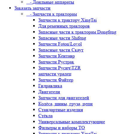
- Доильные аппараты
Заказать запчасти
- Запчасти к тракторам
Запчасти к трактору XingTai
Для ременных тракторов
Запасные части к тракторам Dongfeng
Запасные части Shifeng
Запчасти Foton\Lovol
Запасные части Скаут
Запчасти Кентавр
Запчасти Рустрак
Запчасти Русич\TZR
запчасти уралец
Запчасти Файтер
Гидравлика
Двигатели
Запчасти для двигателей
Колёса, шины, груза, цепи
Стандартные изделия
Стёкла
Универсальные комплектующие
Фильтры и наборы ТО
Запчасти к трактору XingTai