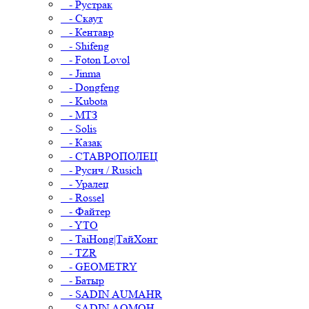
- Рустрак
- Скаут
- Кентавр
- Shifeng
- Foton Lovol
- Jinma
- Dongfeng
- Kubota
- МТЗ
- Solis
- Казак
- СТАВРОПОЛЕЦ
- Русич / Rusich
- Уралец
- Rossel
- Файтер
- YTO
- TaiHong|ТайХонг
- TZR
- GEOMETRY
- Батыр
- SADIN AUMAHR
- SADIN AOMOH