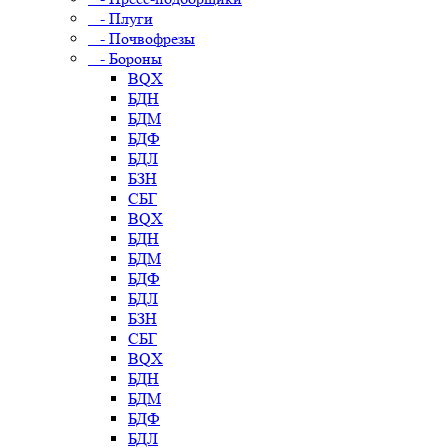
- Плуги
- Почвофрезы
- Бороны
BQX
БДН
БДМ
БДФ
БДЛ
БЗН
СБГ
BQX
БДН
БДМ
БДФ
БДЛ
БЗН
СБГ
BQX
БДН
БДМ
БДФ
БДЛ