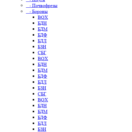
- Почвофрезы
- Бороны
BQX
БДН
БДМ
БДФ
БДЛ
БЗН
СБГ
BQX
БДН
БДМ
БДФ
БДЛ
БЗН
СБГ
BQX
БДН
БДМ
БДФ
БДЛ
БЗН