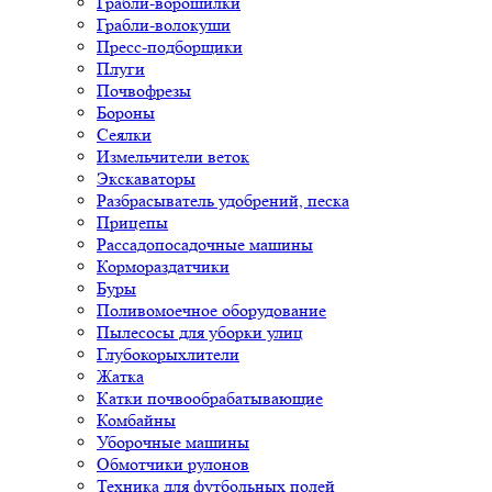
Грабли-ворошилки
Грабли-волокуши
Пресс-подборщики
Плуги
Почвофрезы
Бороны
Сеялки
Измельчители веток
Экскаваторы
Разбрасыватель удобрений, песка
Прицепы
Рассадопосадочные машины
Кормораздатчики
Буры
Поливомоечное оборудование
Пылесосы для уборки улиц
Глубокорыхлители
Жатка
Катки почвообрабатывающие
Комбайны
Уборочные машины
Обмотчики рулонов
Техника для футбольных полей