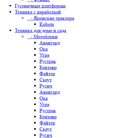
Гусеничные платформы
Техника с наработкой
- Японские трактора
Kubota
Техника для дома и сада
- Мотоблоки
Авангард
Ока
Угра
Рустрак
Кентавр
Файтер
Скаут
Русич
Авангард
Ока
Угра
Рустрак
Кентавр
Файтер
Скаут
Русич