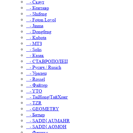
- Скаут
- Кентавр
- Shifeng
- Foton Lovol
- Jinma
- Dongfeng
- Kubota
- МТЗ
- Solis
- Казак
- СТАВРОПОЛЕЦ
- Русич / Rusich
- Уралец
- Rossel
- Файтер
- YTO
- TaiHong|ТайХонг
- TZR
- GEOMETRY
- Батыр
- SADIN AUMAHR
- SADIN AOMOH
- Феникс