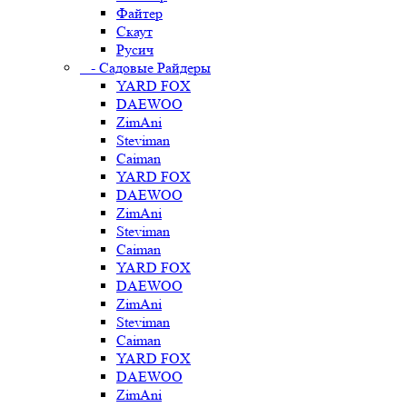
Файтер
Скаут
Русич
- Садовые Райдеры
YARD FOX
DAEWOO
ZimAni
Steviman
Caiman
YARD FOX
DAEWOO
ZimAni
Steviman
Caiman
YARD FOX
DAEWOO
ZimAni
Steviman
Caiman
YARD FOX
DAEWOO
ZimAni