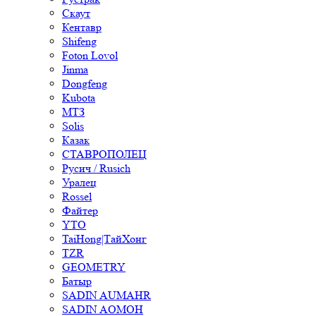
Скаут
Кентавр
Shifeng
Foton Lovol
Jinma
Dongfeng
Kubota
МТЗ
Solis
Казак
СТАВРОПОЛЕЦ
Русич / Rusich
Уралец
Rossel
Файтер
YTO
TaiHong|ТайХонг
TZR
GEOMETRY
Батыр
SADIN AUMAHR
SADIN AOMOH