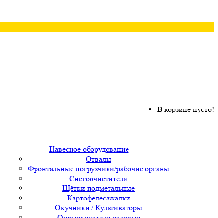
В корзине пусто!
Навесное оборудование
Отвалы
Фронтальные погрузчики/рабочие органы
Снегоочистители
Щётки подметальные
Картофелесажалки
Окучники / Культиваторы
Опрыскиватели садовые