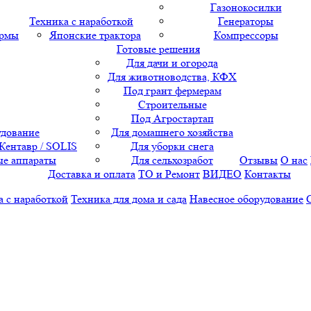
Газонокосилки
Техника с наработкой
Генераторы
ормы
Японские трактора
Компрессоры
Готовые решения
Для дачи и огорода
Для животноводства, КФХ
Под грант фермерам
Строительные
Под Агростартап
удование
Для домашнего хозяйства
 Кентавр / SOLIS
Для уборки снега
е аппараты
Для сельхозработ
Отзывы
О нас
Доставка и оплата
ТО и Ремонт
ВИДЕО
Контакты
а с наработкой
Техника для дома и сада
Навесное оборудование