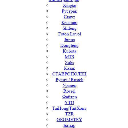
Xingtai
Рустрак
Скаут
Кентавр
Shifeng
Foton Lovol
Jinma
Dongfeng
Kubota
МТЗ
Solis
Казак
СТАВРОПОЛЕЦ
Русич / Rusich
Уралец
Rossel
Файтер
YTO
TaiHong|ТайХонг
TZR
GEOMETRY
Батыр