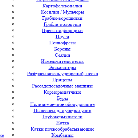
Картофелекопалки
Косилки / Мульчеры
Грабли-ворошилки
Грабли-волокуши
Пресс-подборщики
Плуги
Почвофрезы
Бороны
Сеялки
Измельчители веток
Экскаваторы
Разбрасыватель удобрений, песка
Прицепы
Рассадопосадочные машины
Кормораздатчики
Буры
Поливомоечное оборудование
Пылесосы для уборки улиц
Глубокорыхлители
Жатка
Катки почвообрабатывающие
ие
Комбайны