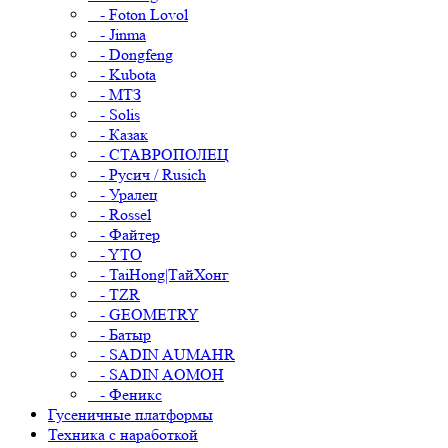
- Foton Lovol
- Jinma
- Dongfeng
- Kubota
- МТЗ
- Solis
- Казак
- СТАВРОПОЛЕЦ
- Русич / Rusich
- Уралец
- Rossel
- Файтер
- YTO
- TaiHong|ТайХонг
- TZR
- GEOMETRY
- Батыр
- SADIN AUMAHR
- SADIN AOMOH
- Феникс
Гусеничные платформы
Техника с наработкой