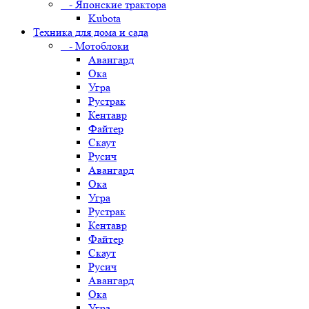
- Японские трактора
Kubota
Техника для дома и сада
- Мотоблоки
Авангард
Ока
Угра
Рустрак
Кентавр
Файтер
Скаут
Русич
Авангард
Ока
Угра
Рустрак
Кентавр
Файтер
Скаут
Русич
Авангард
Ока
Угра